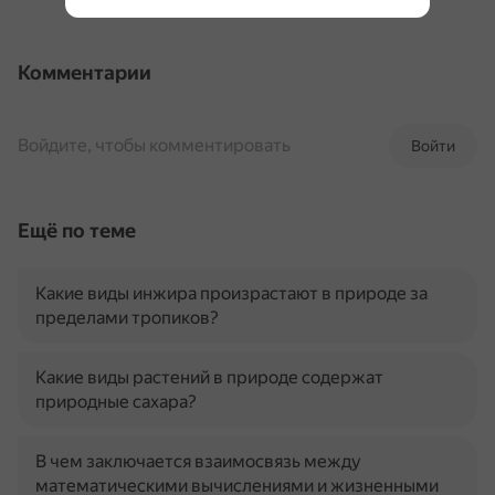
Комментарии
Войдите, чтобы комментировать
Войти
Ещё по теме
Какие виды инжира произрастают в природе за
пределами тропиков?
Какие виды растений в природе содержат
природные сахара?
В чем заключается взаимосвязь между
математическими вычислениями и жизненными