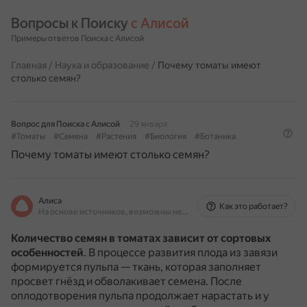
Вопросы к Поиску 
с Алисой
Примеры ответов Поиска с Алисой
Главная
/
Наука и образование
/
Почему томаты имеют
столько семян?
Вопрос для Поиска с Алисой
29 января
#Томаты
#Семена
#Растения
#Биология
#Ботаника
Почему томаты имеют столько семян?
Алиса
Как это работает?
На основе источников, возможны неточности
Количество семян в томатах зависит от сортовых
особенностей
.
В процессе развития плода из завязи
формируется пульпа — ткань, которая заполняет
просвет гнёзд и обволакивает семена.
После
оплодотворения пульпа продолжает нарастать и у