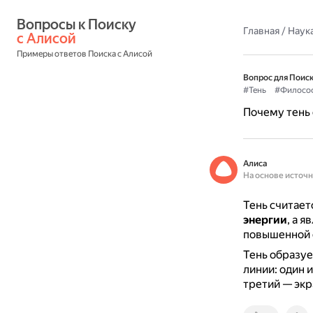
Вопросы к Поиску 
Главная
/
Наука
с Алисой
Примеры ответов Поиска с Алисой
Вопрос для Поиск
#Тень
#Филосо
Почему тень
Алиса
На основе источ
Тень считае
энергии
, а 
повышенной 
Тень образуе
линии: один 
третий — экр