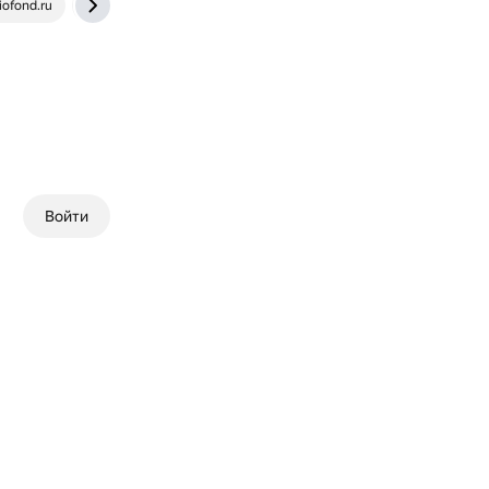
iofond.ru
www.bolshoyvopros.ru
Войти