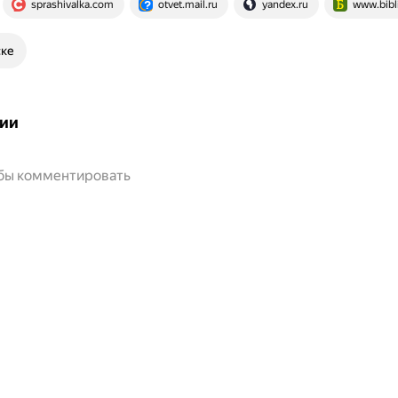
sprashivalka.com
otvet.mail.ru
yandex.ru
www.bibl
ске
ии
обы комментировать