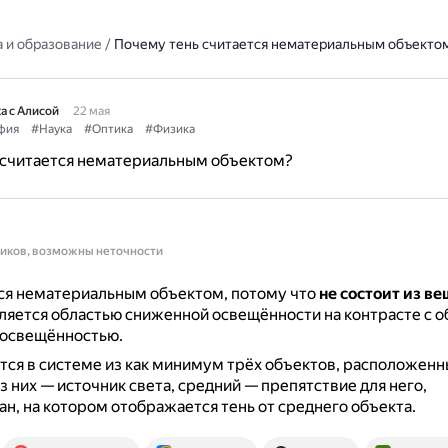
 и образование
/
Почему тень считается нематериальным объекто
а с Алисой
22 мая
фия
#Наука
#Оптика
#Физика
 считается нематериальным объектом?
ников, возможны неточности
тся нематериальным объектом, потому что
не состоит из в
является областью сниженной освещённости на контрасте с о
освещённостью.
тся в системе из как минимум трёх объектов, расположенн
из них — источник света, средний — препятствие для него,
ан, на котором отображается тень от среднего объекта.