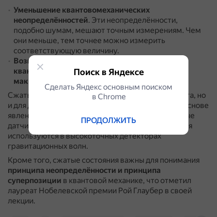
Уменьшение квантовомеханических
неопределённостей
.
Эти неопределённости,
подобно шумам, мешают точным измерениям.
Чем
они меньше, тем точнее можно измерить
соответствующую величину.
Возможность установить распределённость
квантовомеханического состояния отдельного
Поиск в Яндексе
макроскопического объекта
.
Сделать Яндекс основным поиском
Сжатые состояния существуют не только для света, но
в Сhrome
и для других квантовых объектов.
Например, на основе
явления сжатия пучков света созданы сверхточные
ПРОДОЛЖИТЬ
датчики магнитного поля.
Также сжатые состояния
используются в высокоточных детекторах
гравитационных волн.
Кроме того, сжатые состояния важны для понимания
принципа неопределённости и принципа
суперпозиции
в квантовой механике, что отметил
лауреат Нобелевской премии Рой Глаубер в своей
лекции.