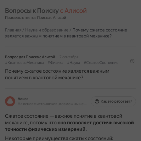
Вопросы к Поиску 
с Алисой
Примеры ответов Поиска с Алисой
Главная
/
Наука и образование
/
Почему сжатое состояние
является важным понятием в квантовой механике?
Вопрос для Поиска с Алисой
7 сентября
#КвантоваяМеханика
#Физика
#Наука
#СжатоеСостояние
Почему сжатое состояние является важным
понятием в квантовой механике?
Алиса
Как это работает?
На основе источников, возможны неточности
Сжатое состояние — важное понятие в квантовой
механике, потому что
оно позволяет достичь высокой
точности физических измерений
.
Некоторые преимущества сжатых состояний: