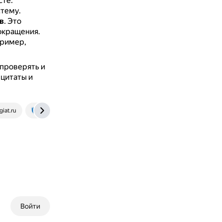
сте.
стему.
в
.
Это
окращения.
ример,
проверять и
 цитаты и
giat.ru
antiplagiat.ru
antiplagiat.live
Войти