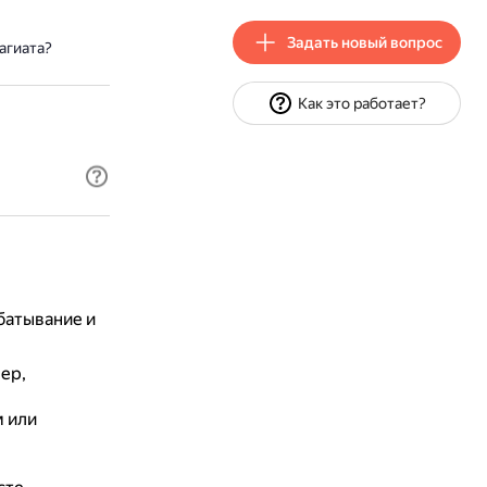
Задать новый вопрос
агиата?
Как это работает?
батывание и
ер,
м или