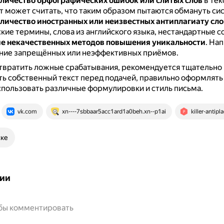
личество орфографических ошибок или слитых слов
в тек
т может считать, что таким образом пытаются обмануть си
личество иностранных или неизвестных антиплагиату сло
кие термины, слова из английского языка, нестандартные с
е некачественных методов повышения уникальности
.
Нап
ние запрещённых или неэффективных приёмов.
твратить ложные срабатывания, рекомендуется тщательно 
ь собственный текст перед подачей, правильно оформлять
спользовать различные формулировки и стиль письма.
vk.com
xn----7sbbaar5acc1ard1a0beh.xn--p1ai
killer-antipla
ске
ии
обы комментировать