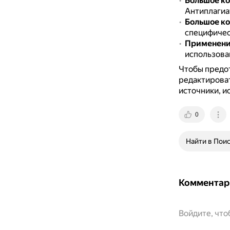
Большое ко
Антиплагиа
Большое ко
специфичес
Применени
использова
Чтобы предо
редактироват
источники, и
0
Найти в Пои
Комментар
Войдите, чт