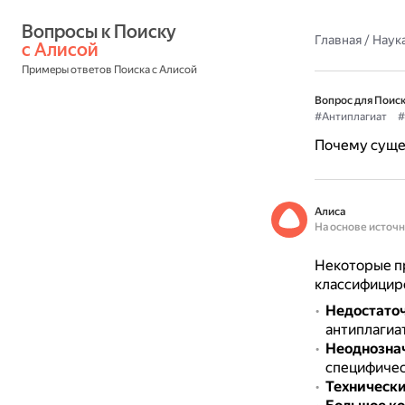
Вопросы к Поиску 
Главная
/
Наука
с Алисой
Примеры ответов Поиска с Алисой
Вопрос для Поиск
#Антиплагиат
#
Почему суще
Алиса
На основе источ
Некоторые пр
классифициро
Недостаточ
антиплагиа
Неоднознач
специфичес
Технически