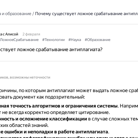
 и образование
/
Почему существует ложное срабатывание антипл
а с Алисой
2 февраля
ЛожноеСрабатывание
#Технологии
#Наука
#Образование
ствует ложное срабатывание антиплагиата?
ников, возможны неточности
ичины, по которым антиплагиат может выдать ложное сра
вать документ как подозрительный:
ная точность алгоритмов и ограничения системы
.
Наприм
т не всегда корректно определяет цитирование.
ность и осложнение классификации
в случае сложных те
ких областей знаний.
е ошибки и неполадки в работе антиплагиата
.