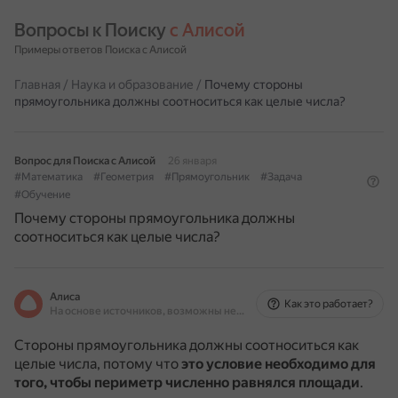
Вопросы к Поиску 
с Алисой
Примеры ответов Поиска с Алисой
Главная
/
Наука и образование
/
Почему стороны
прямоугольника должны соотноситься как целые числа?
Вопрос для Поиска с Алисой
26 января
#Математика
#Геометрия
#Прямоугольник
#Задача
#Обучение
Почему стороны прямоугольника должны
соотноситься как целые числа?
Алиса
Как это работает?
На основе источников, возможны неточности
Стороны прямоугольника должны соотноситься как
целые числа, потому что
это условие необходимо для
того, чтобы периметр численно равнялся площади
.