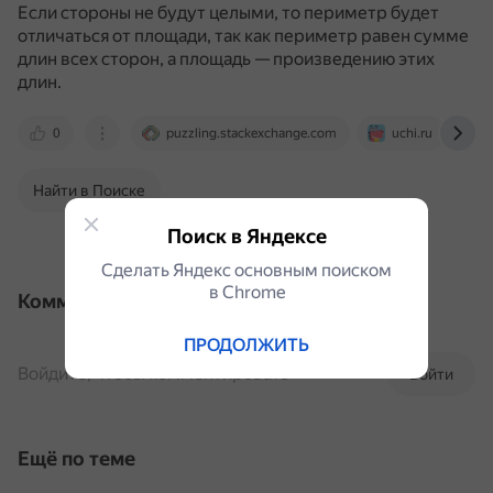
Если стороны не будут целыми, то периметр будет
отличаться от площади, так как периметр равен сумме
длин всех сторон, а площадь — произведению этих
длин.
0
puzzling.stackexchange.com
uchi.ru
Найти в Поиске
Поиск в Яндексе
Сделать Яндекс основным поиском
в Сhrome
Комментарии
ПРОДОЛЖИТЬ
Войдите, чтобы комментировать
Войти
Ещё по теме