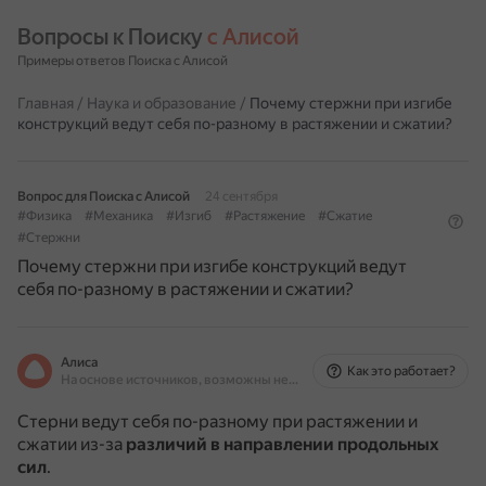
Вопросы к Поиску 
с Алисой
Примеры ответов Поиска с Алисой
Главная
/
Наука и образование
/
Почему стержни при изгибе
конструкций ведут себя по-разному в растяжении и сжатии?
Вопрос для Поиска с Алисой
24 сентября
#Физика
#Механика
#Изгиб
#Растяжение
#Сжатие
#Стержни
Почему стержни при изгибе конструкций ведут
себя по-разному в растяжении и сжатии?
Алиса
Как это работает?
На основе источников, возможны неточности
Стерни ведут себя по-разному при растяжении и
сжатии из-за
различий в направлении продольных
сил
.