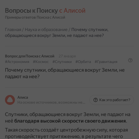
Вопросы к Поиску 
с Алисой
Примеры ответов Поиска с Алисой
Главная
/
Наука и образование
/
Почему спутники,
обращающиеся вокруг Земли, не падают на нее?
Вопрос для Поиска с Алисой
27 января
#Астрономия
#Космос
#Спутники
#Орбита
#Гравитация
Почему спутники, обращающиеся вокруг Земли, не
падают на нее?
Алиса
Как это работает?
На основе источников, возможны неточности
Спутники, обращающиеся вокруг Земли, не падают на
неё
благодаря высокой скорости своего движения
.
Такая скорость создаёт центробежную силу, которая
противодействует притяжению, в результате чего