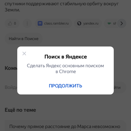
спутники поддерживают стабильную орбиту вокруг
Земли.
0
class.rambler.ru
yandex.ru
shkolnik.pr
Найти в Поиске
Поиск в Яндексе
Сделать Яндекс основным поиском
Комментарии
в Сhrome
ПРОДОЛЖИТЬ
Войдите, чтобы комментировать
Войти
Ещё по теме
Почему прямое расстояние до Марса невозможно