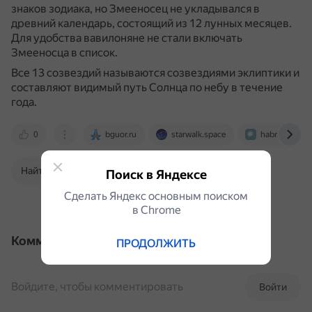
знаков зодиака, но Змееносец не укладывался в
древний календарь, состоящий из 12 лунных месяцев.
Для удобства вавилоняне не стали включать
Змееносца в список.
Все 13 созвездий называются созвездиями эклиптики и
составляют видимый путь Солнца по небу в течение
года.
0
bguor.ru
starwalk.space
habr.com
Найти в Поиске
Поиск в Яндексе
Сделать Яндекс основным поиском
в Сhrome
Комментарии
ПРОДОЛЖИТЬ
Войдите, чтобы комментировать
Войти