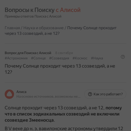
Вопросы к Поиску 
с Алисой
Примеры ответов Поиска с Алисой
Главная
/
Наука и образование
/
Почему Солнце проходит
через 13 созвездий, а не 12?
Вопрос для Поиска с Алисой
8 сентября
#Астрономия
#Солнце
#Созвездия
#Космос
#Наука
Почему Солнце проходит через 13 созвездий, а не
12?
Алиса
Как это работает?
На основе источников, возможны неточности
Солнце проходит через 13 созвездий, а не 12,
потому
что в список зодиакальных созвездий не включили
созвездие Змееносца
.
В V веке до н. э. вавилонские астрономы утвердили 12