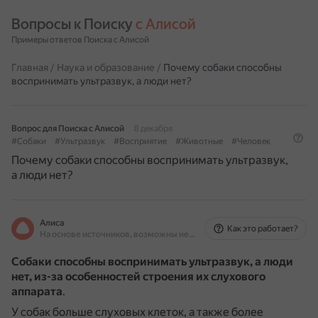
Вопросы к Поиску 
с Алисой
Примеры ответов Поиска с Алисой
Главная
/
Наука и образование
/
Почему собаки способны
воспринимать ультразвук, а люди нет?
Вопрос для Поиска с Алисой
8 декабря
#Собаки
#Ультразвук
#Восприятие
#Животные
#Человек
Почему собаки способны воспринимать ультразвук,
а люди нет?
Алиса
Как это работает?
На основе источников, возможны неточности
Собаки способны воспринимать ультразвук, а люди
нет, из-за особенностей строения их слухового
аппарата
.
У собак больше слуховых клеток, а также более