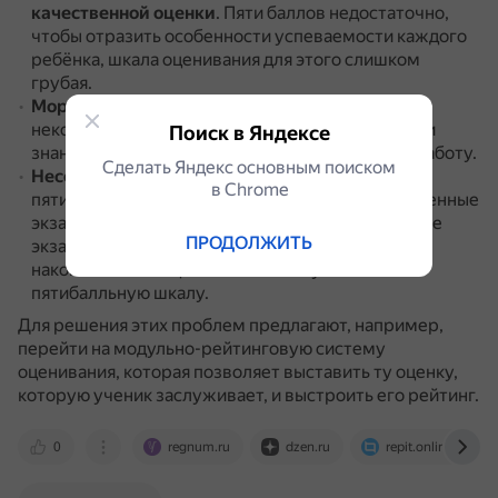
качественной оценки
.
Пяти баллов недостаточно,
чтобы отразить особенности успеваемости каждого
ребёнка, шкала оценивания для этого слишком
грубая.
Моральное устаревание системы
.
По мнению
некоторых экспертов, школьники учатся не ради
Поиск в Яндексе
знаний, а ради оценок, которые поставят за их работу.
Сделать Яндекс основным поиском
Несоответствие современным экзаменам
.
В
в Сhrome
пятибалльную систему не вписываются современные
экзамены — единый и основной государственные
ПРОДОЛЖИТЬ
экзамены (ЕГЭ и ОГЭ), так как они основаны на
накопительных оценках и используют не
пятибалльную шкалу.
Для решения этих проблем предлагают, например,
перейти на модульно-рейтинговую систему
оценивания, которая позволяет выставить ту оценку,
которую ученик заслуживает, и выстроить его рейтинг.
0
regnum.ru
dzen.ru
repit.online