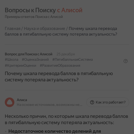
Вопросы к Поиску 
с Алисой
Примеры ответов Поиска с Алисой
Главная
/
Наука и образование
/
Почему шкала перевода
баллов в пятибалльную систему потеряла актуальность?
Вопрос для Поиска с Алисой
25 декабря
#Школа
#ОценкаЗнаний
#ПятибалльнаяСистема
#КритерииОценки
#РазвитиеОбразования
Почему шкала перевода баллов в пятибалльную
систему потеряла актуальность?
Алиса
Как это работает?
На основе источников, возможны неточности
Несколько причин, по которым шкала перевода баллов
в пятибалльную систему потеряла актуальность:
Недостаточное количество делений для