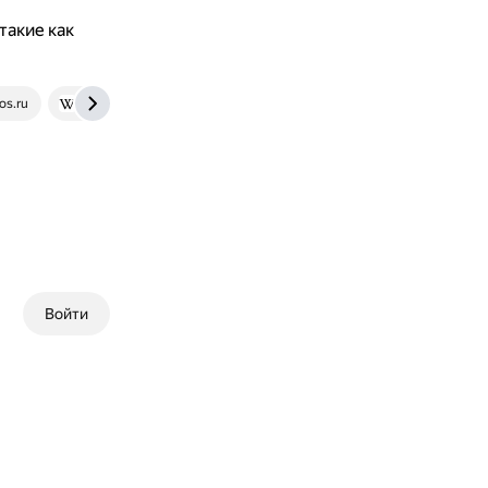
такие как
os.ru
en.wikipedia.org
Войти