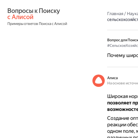
Вопросы к Поиску 
Главная
/
Наука
с Алисой
сельскохозяйс
Примеры ответов Поиска с Алисой
Вопрос для Поиск
#СельскоеХозяйс
Почему широк
Алиса
На основе источ
Широкая норм
позволяет п
возможносте
Создание опт
реакции обе
одном поле, 
различных по