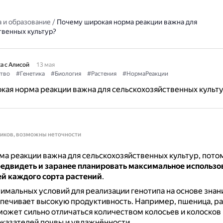
 и образование
/
Почему широкая норма реакции важна для
твенных культур?
а с Алисой
13 мая
тво
#Генетика
#Биология
#Растения
#НормаРеакции
ая норма реакции важна для сельскохозяйственных культ
ников, возможны неточности
а реакции важна для сельскохозяйственных культур, пото
редвидеть и заранее планировать максимальное использо
й каждого сорта растений
.
имальных условий для реализации генотипа на основе зна
спечивает высокую продуктивность.
Например, пшеница, ра
может сильно отличаться количеством колосьев и колосков 
казателей почвы и увлажнённости.