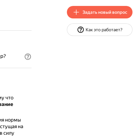
Задать новый вопрос
Как это работает?
ур?
му что
вание
ния нормы
стущая на
в силу