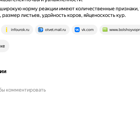
 широкую норму реакции имеют количественные признаки, 
 размер листьев, удойность коров, яйценоскость кур.
infourok.ru
otvet.mail.ru
vk.com
www.bolshoyvopr
ске
ии
обы комментировать