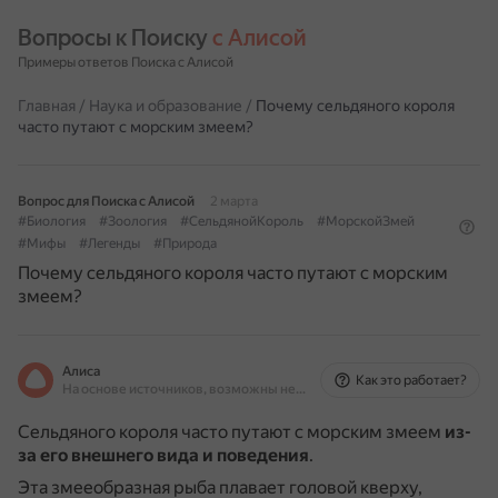
Вопросы к Поиску 
с Алисой
Примеры ответов Поиска с Алисой
Главная
/
Наука и образование
/
Почему сельдяного короля
часто путают с морским змеем?
Вопрос для Поиска с Алисой
2 марта
#Биология
#Зоология
#СельдянойКороль
#МорскойЗмей
#Мифы
#Легенды
#Природа
Почему сельдяного короля часто путают с морским
змеем?
Алиса
Как это работает?
На основе источников, возможны неточности
Сельдяного короля часто путают с морским змеем
из-
за его внешнего вида и поведения
.
Эта змееобразная рыба плавает головой кверху,