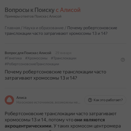
Вопросы к Поиску 
с Алисой
Примеры ответов Поиска с Алисой
Главная
/
Наука и образование
/
Почему робертсоновские
транслокации часто затрагивают хромосомы 13 и 14?
Вопрос для Поиска с Алисой
29 января
#Генетика
#Хромосомы
#Транслокации
#РобертсоновскиеТранслокации
Почему робертсоновские транслокации часто
затрагивают хромосомы 13 и 14?
Алиса
Как это работает?
На основе источников, возможны неточности
Робертсоновские транслокации часто затрагивают
хромосомы 13 и 14, потому что
они являются
акроцентрическими
.
У таких хромосом центромера