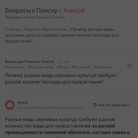
Вопросы к Поиску 
с Алисой
Примеры ответов Поиска с Алисой
Главная
/
Наука и образование
/
Почему разные виды
зерновых культур требуют разное количество воды для
прорастания?
Вопрос для Поиска с Алисой
21 мая
#Зерновые
#Прорастание
#Вода
#Растения
#Биология
Почему разные виды зерновых культур требуют
разное количество воды для прорастания?
Алиса
Как это работает?
На основе источников, возможны неточности
Разные виды зерновых культур требуют разное
количество воды для прорастания
из-за разной
проницаемости семенной оболочки, состава семян и