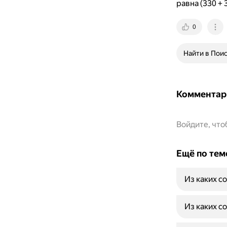
равна (330 + 3
0
Найти в Пои
Комментар
Войдите, чт
Ещё по тем
Из каких с
Из каких с