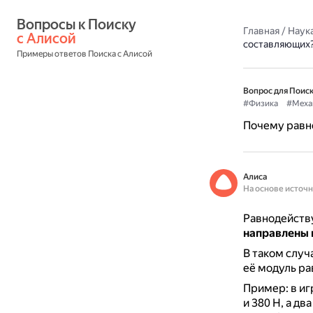
Вопросы к Поиску 
Главная
/
Наука
с Алисой
составляющих
Примеры ответов Поиска с Алисой
Вопрос для Поиск
#Физика
#Меха
Почему равн
Алиса
На основе источ
Равнодейств
направлены 
В таком случ
её модуль ра
Пример: в иг
и 380 Н, а дв