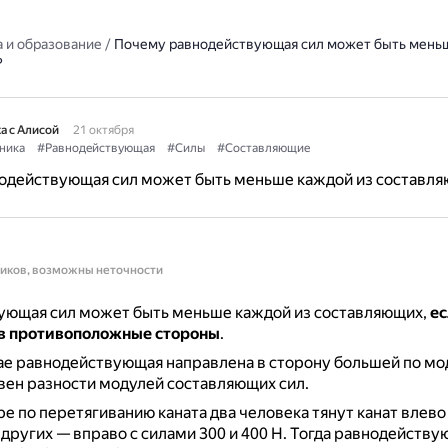
 и образование
/
Почему равнодействующая сил может быть меньш
?
а с Алисой
21 октября
ника
#Равнодействующая
#Силы
#Составляющие
одействующая сил может быть меньше каждой из составл
ников, возможны неточности
ующая сил может быть меньше каждой из составляющих,
ес
в противоположные стороны
.
ае равнодействующая направлена в сторону большей по мод
вен разности модулей составляющих сил.
ре по перетягиванию каната два человека тянут канат влево
а других — вправо с силами 300 и 400 Н.
Тогда равнодейству