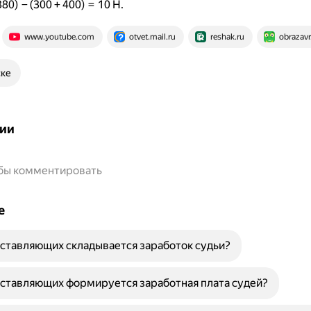
80) − (300 + 400) = 10 Н.
www.youtube.com
otvet.mail.ru
reshak.ru
obrazavr
ске
ии
обы комментировать
е
оставляющих складывается заработок судьи?
оставляющих формируется заработная плата судей?