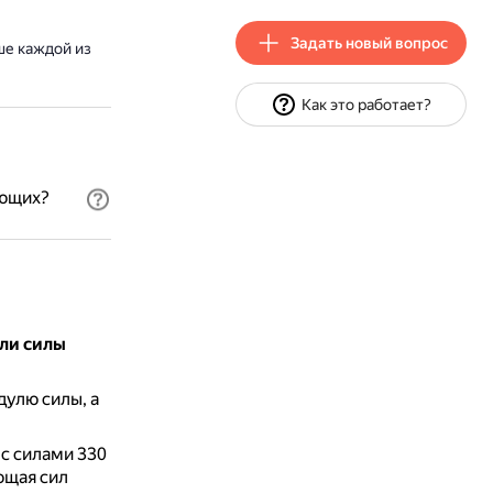
Задать новый вопрос
е каждой из
Как это работает?
яющих?
ли силы
улю силы, а
 с силами 330
ющая сил