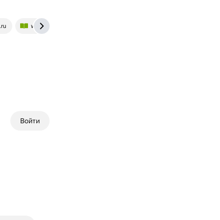
.ru
www.yaklass.ru
Войти