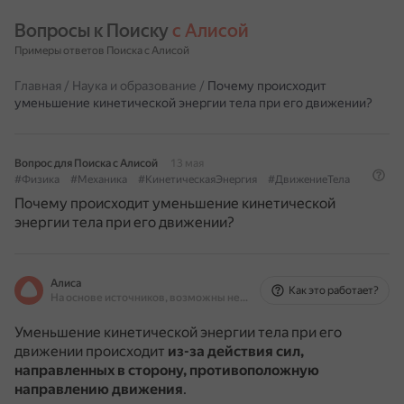
Вопросы к Поиску 
с Алисой
Примеры ответов Поиска с Алисой
Главная
/
Наука и образование
/
Почему происходит
уменьшение кинетической энергии тела при его движении?
Вопрос для Поиска с Алисой
13 мая
#Физика
#Механика
#КинетическаяЭнергия
#ДвижениеТела
Почему происходит уменьшение кинетической
энергии тела при его движении?
Алиса
Как это работает?
На основе источников, возможны неточности
Уменьшение кинетической энергии тела при его
движении происходит
из-за действия сил,
направленных в сторону, противоположную
направлению движения
.