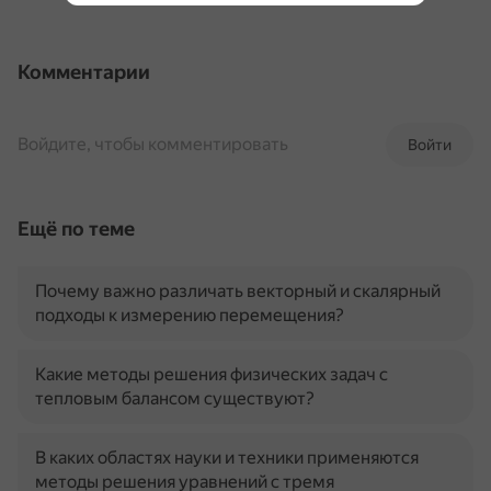
Комментарии
Войдите, чтобы комментировать
Войти
Ещё по теме
Почему важно различать векторный и скалярный
подходы к измерению перемещения?
Какие методы решения физических задач с
тепловым балансом существуют?
В каких областях науки и техники применяются
методы решения уравнений с тремя