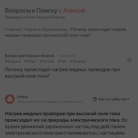
Вопросы к Поиску 
с Алисой
Примеры ответов Поиска с Алисой
Главная
/
Наука и образование
/
Почему происходит нагрев
медных проводов при высокой силе тока?
Вопрос для Поиска с Алисой
4 февраля
#Физика
#Медь
#Нагрев
#Ток
#Провод
Почему происходит нагрев медных проводов при
высокой силе тока?
Алиса
Как это работает?
На основе источников, возможны неточности
Нагрев медных проводов при высокой силе тока
происходит из-за природы электрического тока
.
Во
время движения заряженных частиц под действием
электрического поля они сталкиваются с частицами