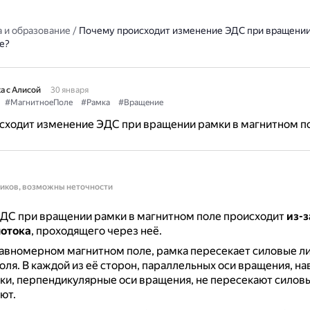
 и образование
/
Почему происходит изменение ЭДС при вращении
е?
а с Алисой
30 января
#МагнитноеПоле
#Рамка
#Вращение
сходит изменение ЭДС при вращении рамки в магнитном п
ников, возможны неточности
ДС при вращении рамки в магнитном поле происходит
из-з
потока
, проходящего через неё.
авномерном магнитном поле, рамка пересекает силовые ли
оля.
В каждой из её сторон, параллельных оси вращения, на
и, перпендикулярные оси вращения, не пересекают силовы
ют.