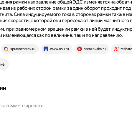
щения рамки направление общей ЭДС изменяется на обратн
ждая из рабочих сторон рамки за один оборот проходит по
гнита.
Сила индуцируемого тока в сторонах рамки также из
ия скорости, с которой они пересекают линии магнитного п
м, при равномерном вращении рамки в ней будет индукти
 изменяющаяся как по величине, так и по направлению.
spravochnick.ru
www.osu.ru
obrazovaka.ru
reshat
ске
ии
обы комментировать