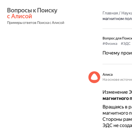
Вопросы к Поиску 
Главная
/
Наука
с Алисой
магнитном пол
Примеры ответов Поиска с Алисой
Вопрос для Поиск
#Физика
#ЭДС
Почему прои
Алиса
На основе источ
Изменение Э
магнитного 
Вращаясь в р
магнитного п
Стороны рамк
ЭДС не созда