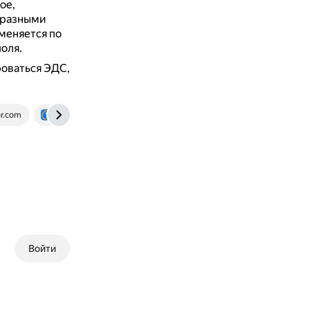
ое,
д разными
меняется по
оля.
роваться ЭДС,
or.com
otvet.mail.ru
Войти