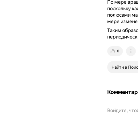
По мере вра
поскольку ка
полюсами ма
мере изменен
Таким образо
периодически
0
Найти в Пои
Комментар
Войдите, чт