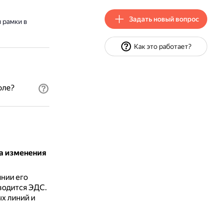
Задать новый вопрос
 рамки в
Как это работает?
оле?
а изменения
нии его
водится ЭДС.
х линий и