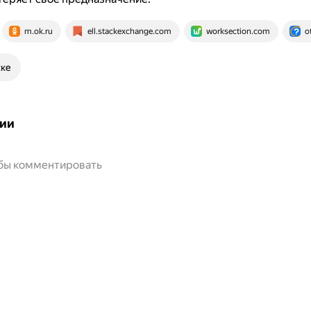
m.ok.ru
ell.stackexchange.com
worksection.com
o
ске
ии
обы комментировать