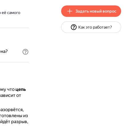
Задать новый вопрос
 её самого
Как это работает?
ена?
ому что
цепь
зависит от
разорвётся,
зготовлены из
ойдёт разрыв,