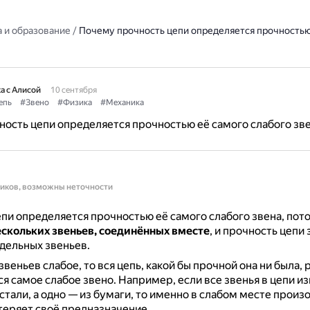
 и образование
/
Почему прочность цепи определяется прочностью
а с Алисой
10 сентября
епь
#Звено
#Физика
#Механика
ость цепи определяется прочностью её самого слабого зв
ников, возможны неточности
пи определяется прочностью её самого слабого звена, пот
ескольких звеньев, соединённых вместе
, и прочность цепи 
дельных звеньев.
звеньев слабое, то вся цепь, какой бы прочной она ни была, 
ся самое слабое звено.
Например, если все звенья в цепи и
стали, а одно — из бумаги, то именно в слабом месте произ
отеряет своё предназначение.