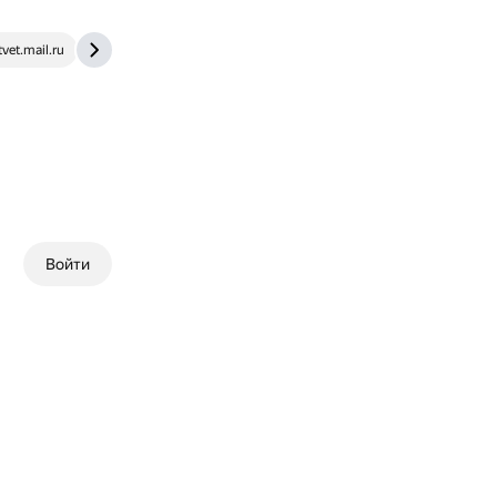
tvet.mail.ru
www.b17.ru
Войти