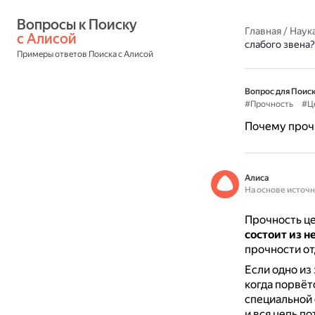
Вопросы к Поиску 
Главная
/
Наука
с Алисой
слабого звена?
Примеры ответов Поиска с Алисой
Вопрос для Поиск
#Прочность
#Ц
Почему прочн
Алиса
На основе источ
Прочность це
состоит из н
прочности от
Если одно из 
когда порвёт
специальной 
и вся цепь п