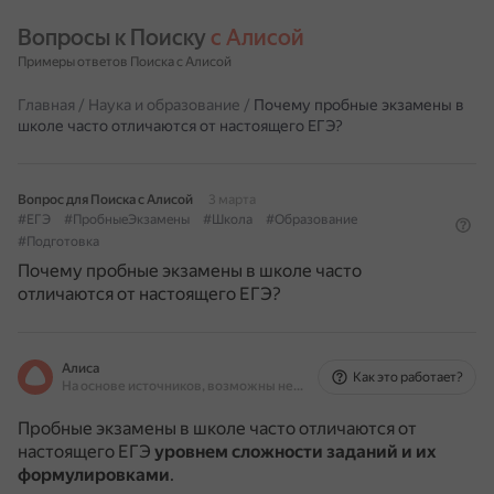
Вопросы к Поиску 
с Алисой
Примеры ответов Поиска с Алисой
Главная
/
Наука и образование
/
Почему пробные экзамены в
школе часто отличаются от настоящего ЕГЭ?
Вопрос для Поиска с Алисой
3 марта
#ЕГЭ
#ПробныеЭкзамены
#Школа
#Образование
#Подготовка
Почему пробные экзамены в школе часто
отличаются от настоящего ЕГЭ?
Алиса
Как это работает?
На основе источников, возможны неточности
Пробные экзамены в школе часто отличаются от
настоящего ЕГЭ
уровнем сложности заданий и их
формулировками
.