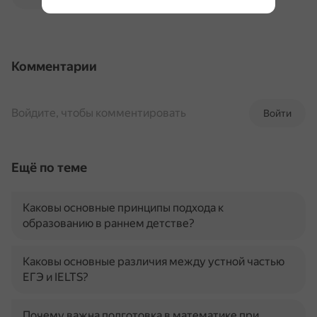
Комментарии
Войдите, чтобы комментировать
Войти
Ещё по теме
Каковы основные принципы подхода к
образованию в раннем детстве?
Каковы основные различия между устной частью
ЕГЭ и IELTS?
Почему важна подготовка в математике при