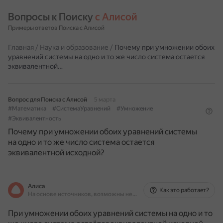
Вопросы к Поиску 
с Алисой
Примеры ответов Поиска с Алисой
Главная
/
Наука и образование
/
Почему при умножении обоих
уравнений системы на одно и то же число система остается
эквивалентной…
Вопрос для Поиска с Алисой
5 марта
#Математика
#СистемаУравнений
#Умножение
#Эквивалентность
Почему при умножении обоих уравнений системы
на одно и то же число система остается
эквивалентной исходной?
Алиса
Как это работает?
На основе источников, возможны неточности
При умножении обоих уравнений системы на одно и то