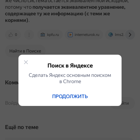
же число система остаётся эквивалентной исходной,
потому что
получается эквивалентное уравнение,
содержащее ту же информацию (с теми же
корнями)
.
0
kpfu.ru
interneturok.ru
lms2.sseu.ru
Найти в Поиске
Поиск в Яндексе
Сделать Яндекс основным поиском
в Сhrome
Комментарии
ПРОДОЛЖИТЬ
Войдите, чтобы комментировать
Войти
Ещё по теме