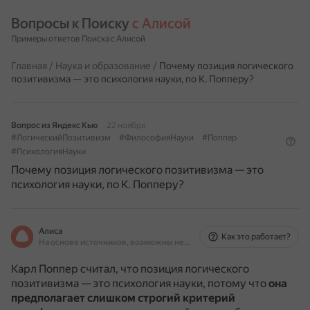
Вопросы к Поиску 
с Алисой
Примеры ответов Поиска с Алисой
Главная
/
Наука и образование
/
Почему позиция логического
позитивизма — это психология науки, по К. Попперу?
Вопрос из Яндекс Кью
22 ноября
#ЛогическийПозитивизм
#ФилософияНауки
#Поппер
#ПсихологияНауки
Почему позиция логического позитивизма — это
психология науки, по К. Попперу?
Алиса
Как это работает?
На основе источников, возможны неточности
Карл Поппер считал, что позиция логического
позитивизма — это психология науки, потому что
она
предполагает слишком строгий критерий