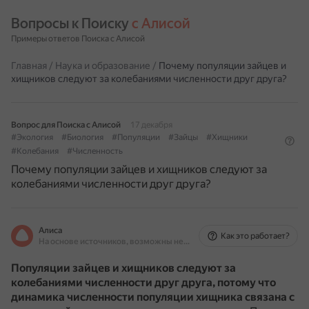
Вопросы к Поиску 
с Алисой
Примеры ответов Поиска с Алисой
Главная
/
Наука и образование
/
Почему популяции зайцев и
хищников следуют за колебаниями численности друг друга?
Вопрос для Поиска с Алисой
17 декабря
#Экология
#Биология
#Популяции
#Зайцы
#Хищники
#Колебания
#Численность
Почему популяции зайцев и хищников следуют за
колебаниями численности друг друга?
Алиса
Как это работает?
На основе источников, возможны неточности
Популяции зайцев и хищников следуют за
колебаниями численности друг друга, потому что
динамика численности популяции хищника связана с