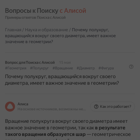
Вопросы к Поиску 
с Алисой
Примеры ответов Поиска с Алисой
Главная
/
Наука и образование
/
Почему полукруг,
вращающийся вокруг своего диаметра, имеет важное
значение в геометрии?
Вопрос для Поиска с Алисой
15 мая
#Геометрия
#Полукруг
#Вращение
#Диаметр
#Фигура
Почему полукруг, вращающийся вокруг своего
диаметра, имеет важное значение в геометрии?
Алиса
Как это работает?
На основе источников, возможны неточности
Вращение полукруга вокруг своего диаметра имеет
важное значение в геометрии, так как
в результате
такого вращения образуется шар
— геометрическое