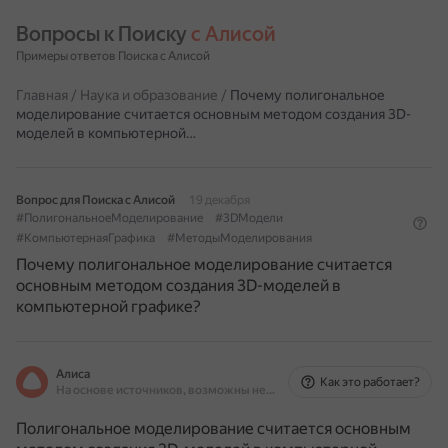
Вопросы к Поиску 
с Алисой
Примеры ответов Поиска с Алисой
Главная
/
Наука и образование
/
Почему полигональное
моделирование считается основным методом создания 3D-
моделей в компьютерной…
Вопрос для Поиска с Алисой
19 декабря
#ПолигональноеМоделирование
#3DМодели
#КомпьютернаяГрафика
#МетодыМоделирования
Почему полигональное моделирование считается
основным методом создания 3D-моделей в
компьютерной графике?
Алиса
Как это работает?
На основе источников, возможны неточности
Полигональное моделирование считается основным