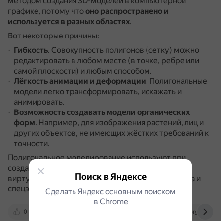
методом создания 3D-моделей в компьютерной
графике, потому что
оно распространено и
используется в разных областях
.
Вот некоторые причины:
Гибкость
.
Совокупность полигонов (сетку) можно
редактировать в любом месте (в точке, ребре или
самой плоскости) и любым способом.
Лёгкость анимации и деформации
.
Полигональные
модели легко трансформировать, искажать и
анимировать.
Возможность создавать модели органических
форм
.
Например, для изображения растений, лиц и
других объектов, не имеющих жёстких требований к
точности.
Полигональное моделирование используют при
создании и проектировании игр, дополненной и
Поиск в Яндексе
виртуальной реальностей, 3D-печати, скульптинга и
спецэффектов в кино.
Сделать Яндекс основным поиском
в Сhrome
0
dzen.ru
gb.ru
www.geeksforgeeks.org