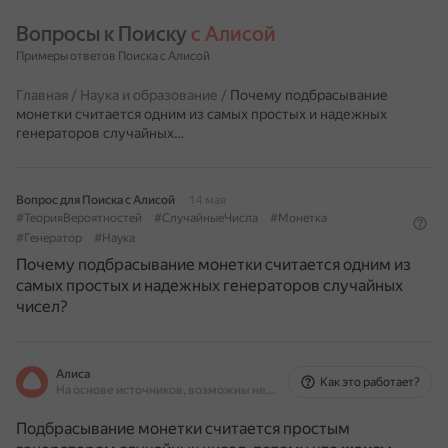
Вопросы к Поиску 
с Алисой
Примеры ответов Поиска с Алисой
Главная
/
Наука и образование
/
Почему подбрасывание
монетки считается одним из самых простых и надежных
генераторов случайных…
Вопрос для Поиска с Алисой
14 мая
#ТеорияВероятностей
#СлучайныеЧисла
#Монетка
#Генератор
#Наука
Почему подбрасывание монетки считается одним из
самых простых и надежных генераторов случайных
чисел?
Алиса
Как это работает?
На основе источников, возможны неточности
Подбрасывание монетки считается простым