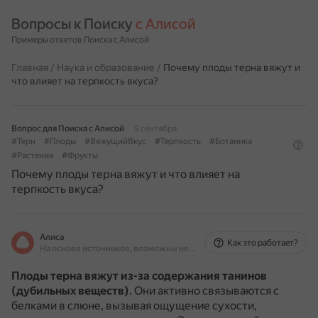
Вопросы к Поиску 
с Алисой
Примеры ответов Поиска с Алисой
Главная
/
Наука и образование
/
Почему плоды терна вяжут и
что влияет на терпкость вкуса?
Вопрос для Поиска с Алисой
9 сентября
#Терн
#Плоды
#ВяжущийВкус
#Терпкость
#Ботаника
#Растения
#Фрукты
Почему плоды терна вяжут и что влияет на
терпкость вкуса?
Алиса
Как это работает?
На основе источников, возможны неточности
Плоды терна вяжут из-за содержания танинов
(дубильных веществ)
.
Они активно связываются с
белками в слюне, вызывая ощущение сухости,