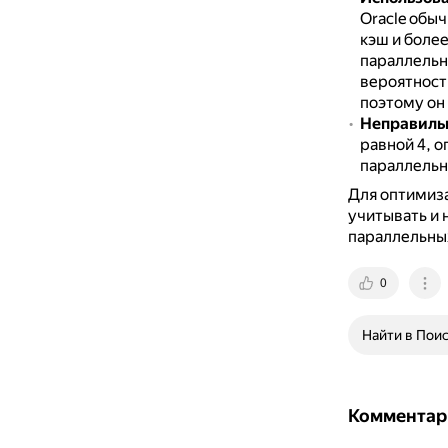
Oracle обы
кэш и боле
параллельн
вероятност
поэтому он
Неправиль
равной 4, 
параллельн
Для оптимиз
учитывать и 
параллельных
0
Найти в Пои
Комментар