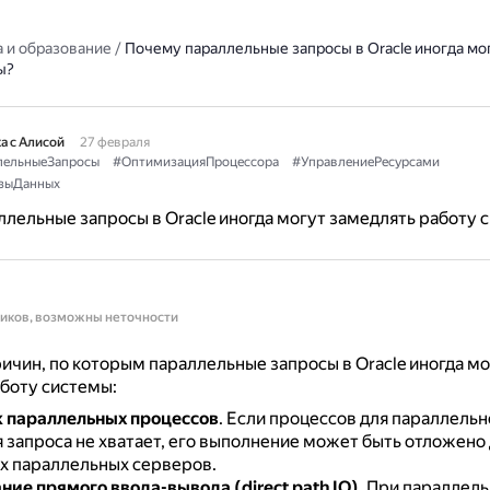
 и образование
/
Почему параллельные запросы в Oracle иногда мо
ы?
а с Алисой
27 февраля
лельныеЗапросы
#ОптимизацияПроцессора
#УправлениеРесурсами
зыДанных
лельные запросы в Oracle иногда могут замедлять работу 
ников, возможны неточности
ичин, по которым параллельные запросы в Oracle иногда мо
боту системы:
 параллельных процессов
.
Если процессов для параллельн
 запроса не хватает, его выполнение может быть отложено
х параллельных серверов.
ние прямого ввода-вывода (direct path IO)
.
При параллель