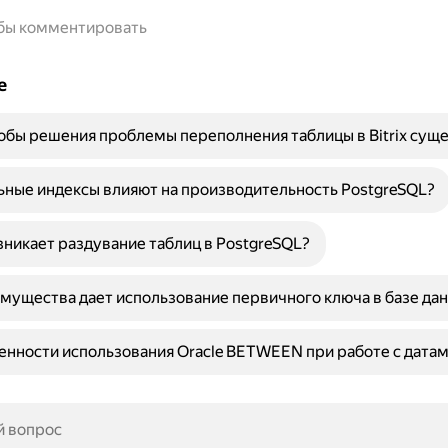
обы комментировать
е
обы решения проблемы переполнения таблицы в Bitrix сущ
ьные индексы влияют на производительность PostgreSQL?
никает раздувание таблиц в PostgreSQL?
мущества дает использование первичного ключа в базе да
енности использования Oracle BETWEEN при работе с дата