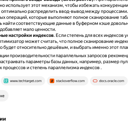
чно использует этот механизм, чтобы избежать конкуренци
е оптимально распределить ввод-вывод между процессами
ых операций, которые выполняют полное сканирование таб
ь найти соответствующие данные в буферном кэше довольн
 добавляет мало ценности.
ные настройки индексов
.
Если степень для всех индексов 
оптимизатор может считать, что полное сканирование индек
о будет относительно дешёвым, и выбрать именно этот пла
ации производительности параллельных запросов рекомен
настраивать параметры базы данных, например, размер пул
 процессов и степень параллелизма индексов
.
www.techtarget.com
stackoverflow.com
docs.oracle.com
ске
ии