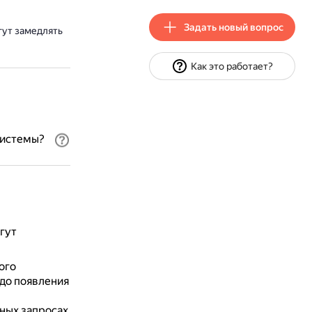
Задать новый вопрос
гут замедлять
Как это работает?
системы?
гут
ого
 до появления
ных запросах