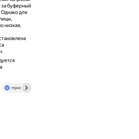
и за буферный
.
Однако для
лицы,
о низкая,
установлена
са
н.
дуется
а
mjsoracleblog.wordpress.com
www.interface.ru