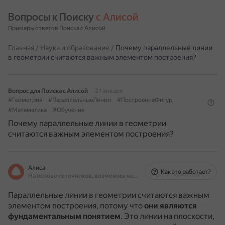
Вопросы к Поиску 
с Алисой
Примеры ответов Поиска с Алисой
Главная
/
Наука и образование
/
Почему параллельные линии
в геометрии считаются важным элементом построения?
Вопрос для Поиска с Алисой
21 января
#Геометрия
#ПараллельныеЛинии
#ПостроениеФигур
#Математика
#Обучение
Почему параллельные линии в геометрии
считаются важным элементом построения?
Алиса
Как это работает?
На основе источников, возможны неточности
Параллельные линии в геометрии считаются важным
элементом построения, потому что
они являются
фундаментальным понятием
.
Это линии на плоскости,