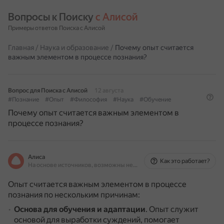
Вопросы к Поиску 
с Алисой
Примеры ответов Поиска с Алисой
Главная
/
Наука и образование
/
Почему опыт считается
важным элементом в процессе познания?
Вопрос для Поиска с Алисой
12 августа
#Познание
#Опыт
#Философия
#Наука
#Обучение
Почему опыт считается важным элементом в
процессе познания?
Алиса
Как это работает?
На основе источников, возможны неточности
Опыт считается важным элементом в процессе
познания по нескольким причинам:
Основа для обучения и адаптации
.
Опыт служит
основой для выработки суждений, помогает