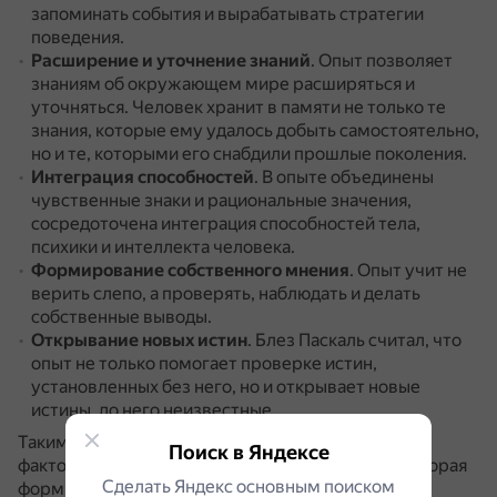
запоминать события и вырабатывать стратегии
поведения.
Расширение и уточнение знаний
.
Опыт позволяет
знаниям об окружающем мире расширяться и
уточняться.
Человек хранит в памяти не только те
знания, которые ему удалось добыть самостоятельно,
но и те, которыми его снабдили прошлые поколения.
Интеграция способностей
.
В опыте объединены
чувственные знаки и рациональные значения,
сосредоточена интеграция способностей тела,
психики и интеллекта человека.
Формирование собственного мнения
.
Опыт учит не
верить слепо, а проверять, наблюдать и делать
собственные выводы.
Открывание новых истин
.
Блез Паскаль считал, что
опыт не только помогает проверке истин,
установленных без него, но и открывает новые
истины, до него неизвестные.
Таким образом, опыт — это не просто накопление
Поиск в Яндексе
фактов или событий, а динамическая система, которая
Сделать Яндекс основным поиском
формирует когнитивные карты мира, влияет на