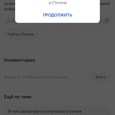
в Сhrome
принятие решений и лежит в основе адаптации к новой
информации и ситуациям.
ПРОДОЛЖИТЬ
0
vc.ru
moluch.ru
www.dissercat.com
Найти в Поиске
Комментарии
Войдите, чтобы комментировать
Войти
Ещё по теме
В чем заключаются ключевые отличия