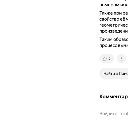
номером иск
Также при ре
свойство её 
геометрическ
произведени
Таким образо
процесс вычи
0
Найти в Пои
Комментар
Войдите, чт