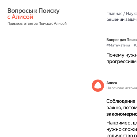
Вопросы к Поиску 
Главная
/
Наука
с Алисой
решении задач
Примеры ответов Поиска с Алисой
Вопрос для Поиск
#Математика
#
Почему нужно
прогрессиям
Алиса
На основе источ
Соблюдение 
важно, пото
закономернос
Например, дл
нужно сложит
количество р