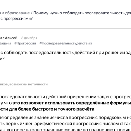
 и образование
/
Почему нужно соблюдать последовательность де
 с прогрессиями?
а с Алисой
8 декабря
Задачи
#Прогрессии
#Последовательностьдействий
 соблюдать последовательность действий при решении за
и?
ников, возможны неточности
последовательности действий при решении задач с прогре
му что
это позволяет использовать определённые формулы
ти для более быстрого и точного расчёта
.
я определения значения числа прогрессии с порядковым 
ь первый член арифметической прогрессии с числом d так
аз, которое на одно значение меньше по сравнению с поря