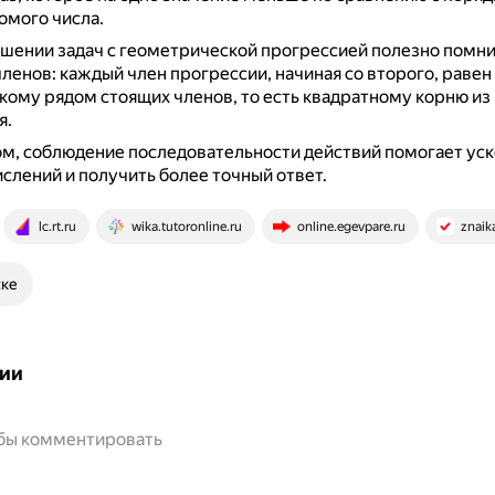
омого числа.
шении задач с геометрической прогрессией полезно помни
членов: каждый член прогрессии, начиная со второго, раве
ому рядом стоящих членов, то есть квадратному корню из 
я.
м, соблюдение последовательности действий помогает ус
слений и получить более точный ответ.
lc.rt.ru
wika.tutoronline.ru
online.egevpare.ru
znaik
ске
ии
обы комментировать