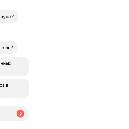
твуют?
школе?
енных
ов в