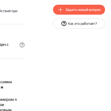
Задать новый вопрос
йствий при
Как это работает?
дач с
ссиями
 и
номером n
ое
дковым