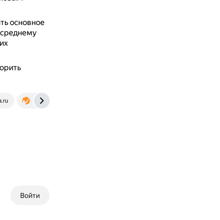
ть основное
н среднему
их
корить
a.ru
blog.maximumtest.ru
Войти