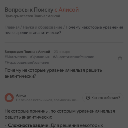
Вопросы к Поиску 
с Алисой
Примеры ответов Поиска с Алисой
Главная
/
Наука и образование
/
Почему некоторые уравнения
нельзя решить аналитически?
Вопрос для Поиска с Алисой
23 января
#Математика
#Уравнения
#АналитическоеРешение
#НеразрешимыеУравнения
Почему некоторые уравнения нельзя решить
аналитически?
Алиса
Как это работает?
На основе источников, возможны неточности
Некоторые причины, по которым уравнения нельзя
решить аналитически:
Сложность задачи
.
Для решения некоторых