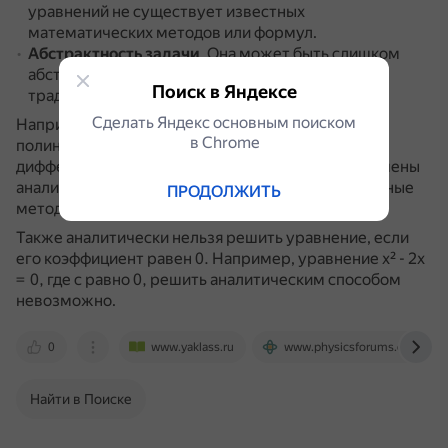
уравнений не существует известных
математических методов или формул.
Абстрактность задачи
.
Она может быть слишком
абстрактной, чтобы её можно было решить
Поиск в Яндексе
традиционными методами.
Сделать Яндекс основным поиском
Например, было доказано, что некоторые
в Сhrome
полиномиальные уравнения, интегралы и
дифференциальные уравнения не могут быть решены
аналитически.
Для их решения требуются численные
ПРОДОЛЖИТЬ
методы или приближения.
Также аналитически нельзя решить уравнение, если
его коэффициент равен 0.
Например, уравнение x² - 2x
= 0, где c равно 0, решить аналитическим способом
невозможно.
0
www.yaklass.ru
www.physicsforums.com
Найти в Поиске