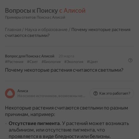
Вопросы к Поиску 
с Алисой
Примеры ответов Поиска с Алисой
Главная
/
Наука и образование
/
Почему некоторые растения
считаются светлыми?
Вопрос для Поиска с Алисой
20 марта
#Растения
#Свет
#Биология
#Экология
#Цвет
Почему некоторые растения считаются светлыми?
Алиса
Как это работает?
На основе источников, возможны неточности
Некоторые растения считаются светлыми по разным
причинам, например:
Отсутствие пигмента
.
У растений может возникать
альбинизм, или отсутствие пигмента, что
проявляется в виде бледности или белизны.