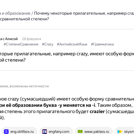
 и образование
/
Почему некоторые прилагательные, например cra
сравнительной степени?
а с Алисой
28 февраля
#СтепениСравнения
#Crazy
#АнглийскийЯзык
#Грамматика
торые прилагательные, например crazy, имеют особую фор
ой степени?
ников, возможны неточности
ое crazy (сумасшедший) имеет особую форму сравнительн
ри её образовании буква -y меняется на -i
.
Таким образом,
я степень этого прилагательного будет
crazier
(сумасшедш
).
eng.skillbox.ru
engfairy.com
www.yaklass.ru
skysm