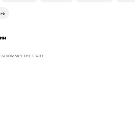
ске
ии
обы комментировать