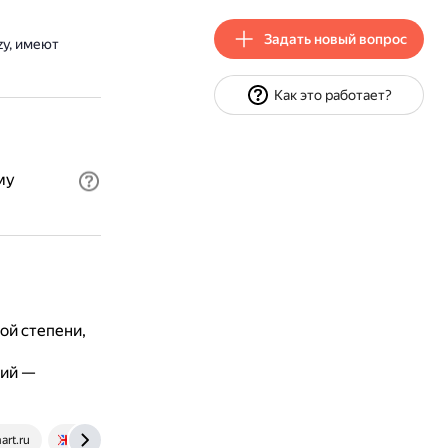
Задать новый вопрос
zy, имеют
Как это работает?
му
ой степени,
ий —
art.ru
langformula.ru