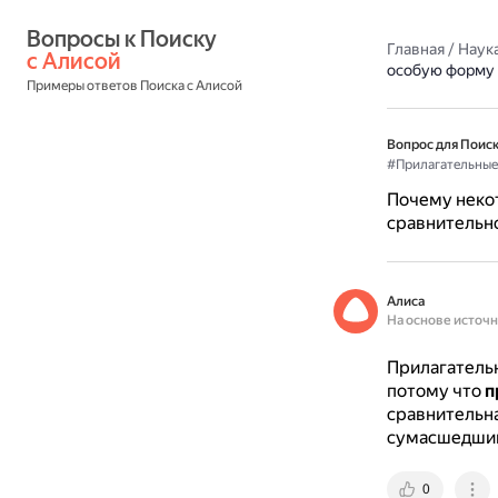
Вопросы к Поиску 
Главная
/
Наука
с Алисой
особую форму 
Примеры ответов Поиска с Алисой
Вопрос для Поиск
#Прилагательные
Почему неко
сравнительн
Алиса
На основе источ
Прилагательн
потому что
п
сравнительна
сумасшедший
0