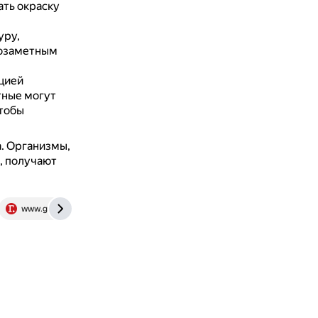
ть окраску
уру,
нозаметным
цией
ные могут
тобы
а.
Организмы,
, получают
www.gazeta.ru