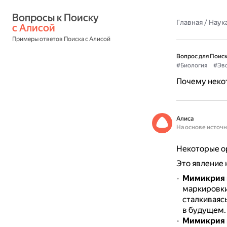
Вопросы к Поиску 
Главная
/
Наука
с Алисой
Примеры ответов Поиска с Алисой
Вопрос для Поиск
#Биология
#Эв
Почему неко
Алиса
На основе источ
Некоторые о
Это явление
Мимикрия 
маркировки
сталкиваясь
в будущем.
Мимикрия 