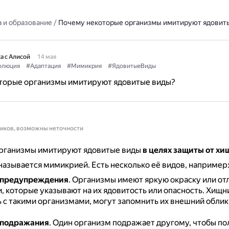
 и образование
/
Почему некоторые организмы имитируют ядовит
а с Алисой
14 мая
олюция
#Адаптация
#Мимикрия
#ЯдовитыеВиды
торые организмы имитируют ядовитые виды?
ников, возможны неточности
рганизмы имитируют ядовитые виды
в целях защиты от хи
 называется мимикрией.
Есть несколько её видов, например
предупреждения
.
Организмы имеют яркую окраску или от
, которые указывают на их ядовитость или опасность.
Хищни
 с такими организмами, могут запомнить их внешний облик 
подражания
.
Один организм подражает другому, чтобы по