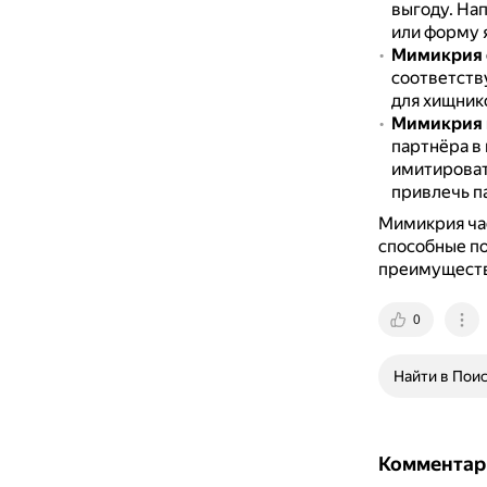
выгоду.
Нап
или форму 
Мимикрия 
соответств
для хищник
Мимикрия 
партнёра в
имитироват
привлечь п
Мимикрия час
способные п
преимуществ
0
Найти в Пои
Комментар