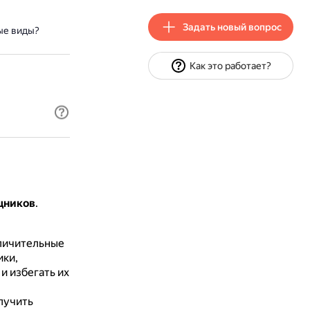
Задать новый вопрос
ые виды?
Как это работает?
щников
.
:
личительные
ки,
и избегать их
лучить