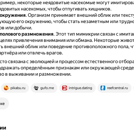
ример, некоторые неядовитые насекомые могут имитирова
ядовитых насекомых, чтобы отпугивать хищников.
окружения
.
Организм принимает внешний облик или текст
ующую его окружению, чтобы стать незаметным или труд
ов или добычи.
полового размножения
.
Этот тип мимикрии связан с имита
 целях привлечения внимания или обмана.
Некоторые живот
ь внешний облик или поведение противоположного пола, ч
артнёра или отвлечь врагов.
то связана с эволюцией и процессом естественного отбор
одражать определённым признакам или окружающей среде
о в выживании и размножении.
pikabu.ru
gufo.me
intrigue.dating
reefcentral.ru
ске
ии