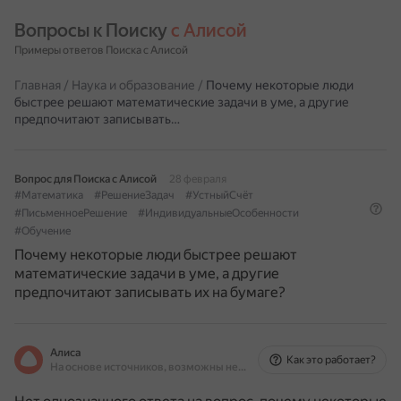
Вопросы к Поиску 
с Алисой
Примеры ответов Поиска с Алисой
Главная
/
Наука и образование
/
Почему некоторые люди
быстрее решают математические задачи в уме, а другие
предпочитают записывать…
Вопрос для Поиска с Алисой
28 февраля
#Математика
#РешениеЗадач
#УстныйСчёт
#ПисьменноеРешение
#ИндивидуальныеОсобенности
#Обучение
Почему некоторые люди быстрее решают
математические задачи в уме, а другие
предпочитают записывать их на бумаге?
Алиса
Как это работает?
На основе источников, возможны неточности