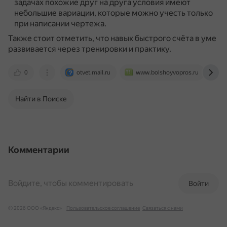
задачах похожие друг на друга условия имеют
небольшие вариации, которые можно учесть только
при написании чертежа.
Также стоит отметить, что навык быстрого счёта в уме
развивается через тренировки и практику.
0
otvet.mail.ru
www.bolshoyvopros.ru
y
Найти в Поиске
Комментарии
Войдите, чтобы комментировать
Войти
© 2026 ООО «Яндекс»
Пользовательское соглашение
Связаться с нами