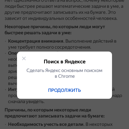
Нет однозначного ответа на вопрос, почему некоторые
люди быстрее решают математические задачи в уме, а
другие предпочитают записывать их на бумаге. Это
зависит от индивидуальных особенностей человека.
Некоторые причины, по которым люди могут
быстрее решать задачи в уме:
Концентрация внимания
.
Выполнение действий в
уме требует полного сосредоточения.
Оперативная память
.
Решая пример устно,
необходимо удерживать в голове не только
Поиск в Яндексе
выполняемое в данный момент конкретное
Сделать Яндекс основным поиском
арифметическое действие, но и всю структуру
в Сhrome
решения, а также промежуточные результаты
вычислений.
Интуиция
.
Счёт в уме — не рутина и не линейный
ПРОДОЛЖИТЬ
процесс.
Чтобы применить удобный способ, его надо
сначала увидеть.
Причины, по которым некоторые люди
предпочитают записывать задачи на бумаге:
Необходимость учесть все детали
.
В некоторых