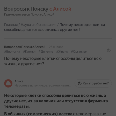
Вопросы к Поиску 
с Алисой
Примеры ответов Поиска с Алисой
Главная
/
Наука и образование
/
Почему некоторые клетки
способны делиться всю жизнь, а другие нет?
Вопрос для Поиска с Алисой
26 января
#Биология
#Клетки
#Деление
#Жизнь
#Организм
Почему некоторые клетки способны делиться всю
жизнь, а другие нет?
Алиса
Как это работает?
На основе источников, возможны неточности
Некоторые клетки способны делиться всю жизнь, а
другие нет, из-за наличия или отсутствия фермента
теломеразы
.
В обычных (соматических) клетках
теломераза «не