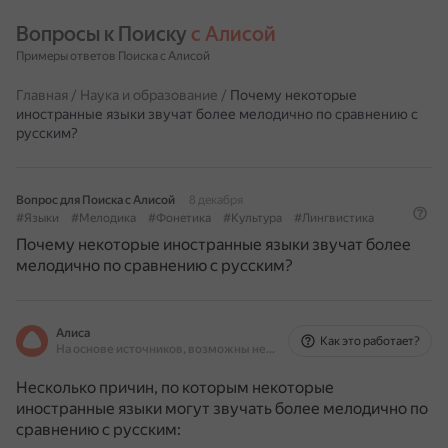
Вопросы к Поиску 
с Алисой
Примеры ответов Поиска с Алисой
Главная
/
Наука и образование
/
Почему некоторые
иностранные языки звучат более мелодично по сравнению с
русским?
Вопрос для Поиска с Алисой
8 декабря
#Языки
#Мелодика
#Фонетика
#Культура
#Лингвистика
Почему некоторые иностранные языки звучат более
мелодично по сравнению с русским?
Алиса
Как это работает?
На основе источников, возможны неточности
Несколько причин, по которым некоторые
иностранные языки могут звучать более мелодично по
сравнению с русским: