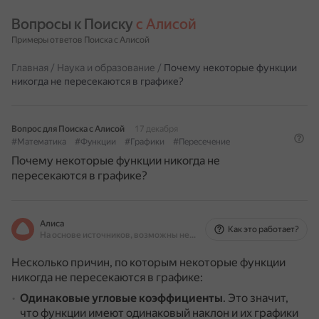
Вопросы к Поиску 
с Алисой
Примеры ответов Поиска с Алисой
Главная
/
Наука и образование
/
Почему некоторые функции
никогда не пересекаются в графике?
Вопрос для Поиска с Алисой
17 декабря
#Математика
#Функции
#Графики
#Пересечение
Почему некоторые функции никогда не
пересекаются в графике?
Алиса
Как это работает?
На основе источников, возможны неточности
Несколько причин, по которым некоторые функции
никогда не пересекаются в графике:
Одинаковые угловые коэффициенты
.
Это значит,
что функции имеют одинаковый наклон и их графики