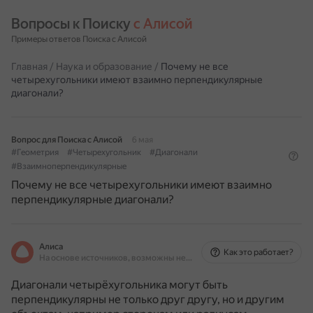
Вопросы к Поиску 
с Алисой
Примеры ответов Поиска с Алисой
Главная
/
Наука и образование
/
Почему не все
четырехугольники имеют взаимно перпендикулярные
диагонали?
Вопрос для Поиска с Алисой
6 мая
#Геометрия
#Четырехугольник
#Диагонали
#Взаимноперпендикулярные
Почему не все четырехугольники имеют взаимно
перпендикулярные диагонали?
Алиса
Как это работает?
На основе источников, возможны неточности
Диагонали четырёхугольника могут быть
перпендикулярны не только друг другу, но и другим