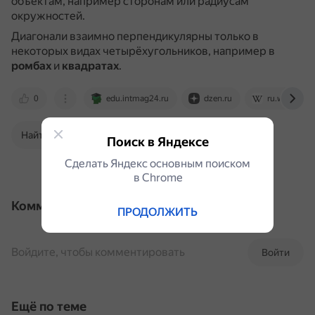
объектам, например сторонам или радиусам
окружностей.
Диагонали взаимно перпендикулярны только в
некоторых видах четырёхугольников, например в
ромбах
и
квадратах
.
0
edu.intmag24.ru
dzen.ru
ru.wikipedia
Найти в Поиске
Поиск в Яндексе
Сделать Яндекс основным поиском
в Сhrome
Комментарии
ПРОДОЛЖИТЬ
Войдите, чтобы комментировать
Войти
Ещё по теме