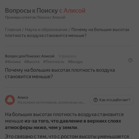
Вопросы к Поиску 
с Алисой
Примеры ответов Поиска с Алисой
Главная
/
Наука и образование
/
Почему на больших высотах
плотность воздуха становится меньше?
Вопрос для Поиска с Алисой
9 февраля
#Физика
#Высота
#Плотность
#Воздух
Почему на больших высотах плотность воздуха
становится меньше?
Алиса
Как это работает?
На основе источников, возможны неточности
На больших высотах плотность воздуха становится
меньше
из-за того, что давление в верхних слоях
атмосферы ниже, чем у земли
.
Это связано с тем, что с ростом высоты уменьшается