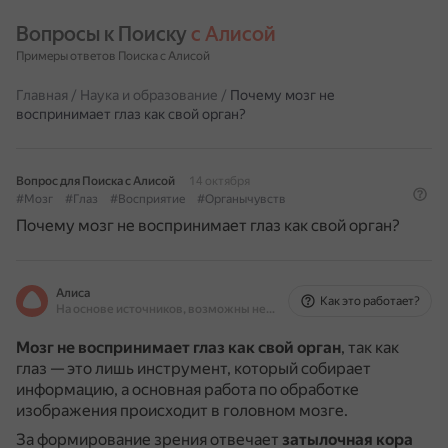
Вопросы к Поиску 
с Алисой
Примеры ответов Поиска с Алисой
Главная
/
Наука и образование
/
Почему мозг не
воспринимает глаз как свой орган?
Вопрос для Поиска с Алисой
14 октября
#Мозг
#Глаз
#Восприятие
#Органычувств
Почему мозг не воспринимает глаз как свой орган?
Алиса
Как это работает?
На основе источников, возможны неточности
Мозг не воспринимает глаз как свой орган
, так как
глаз — это лишь инструмент, который собирает
информацию, а основная работа по обработке
изображения происходит в головном мозге.
За формирование зрения отвечает
затылочная кора