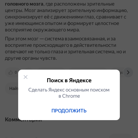
головного мозга
, где расположены зрительные
центры.
Мозг анализирует зрительную информацию,
синхронизирует её с движениями глаз, сравнивает с
уже имеющимся опытом и формирует целостное
восприятие окружающего мира.
При этом мозг — система взаимосвязанная, и за
восприятие происходящего в действительности
отвечают не только глаза и зрительная система, но и
другие органы чувств.
0
nplus1.ru
oftalmolog36.ru
yandex.ru
Поиск в Яндексе
Найти в Поиске
Сделать Яндекс основным поиском
в Сhrome
ПРОДОЛЖИТЬ
Комментарии