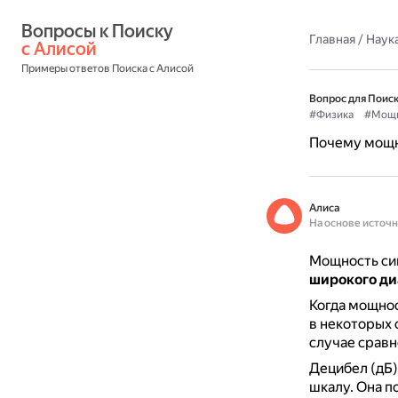
Вопросы к Поиску 
Главная
/
Наука
с Алисой
Примеры ответов Поиска с Алисой
Вопрос для Поиск
#Физика
#Мощн
Почему мощно
Алиса
На основе источ
Мощность сиг
широкого ди
Когда мощнос
в некоторых 
случае сравн
Децибел (дБ)
шкалу.
Она п