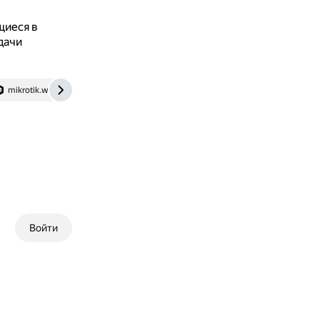
щиеся в
дачи
mikrotik.wiki
dzen.ru
Войти