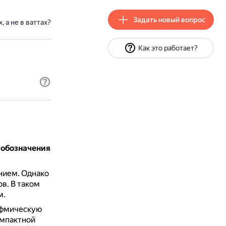
Задать новый вопрос
 а не в ваттах?
Как это работает?
 обозначения
ением.
Однако
ов.
В таком
м.
рифмическую
омпактной