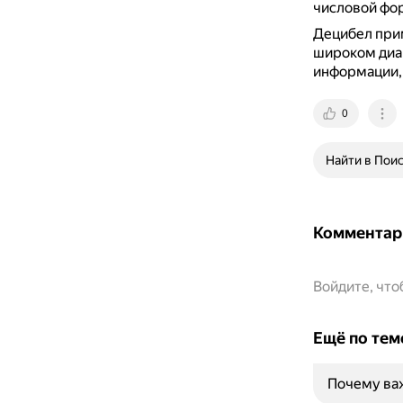
числовой фо
Децибел прим
широком диап
информации, 
0
Найти в Пои
Комментар
Войдите, чт
Ещё по тем
Почему ва