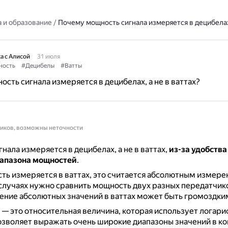
 и образование
/
Почему мощность сигнала измеряется в децибелах,
а с Алисой
31 июля
ость
#Децибелы
#Ватты
сть сигнала измеряется в децибелах, а не в ваттах?
ников, возможны неточности
нала измеряется в децибелах, а не в ваттах,
из-за удобства
апазона мощностей
.
ть измеряется в ваттах, это считается абсолютным измер
случаях нужно сравнить мощность двух разных передатчик
ение абсолютных значений в ваттах может быть громоздки
 — это относительная величина, которая использует лога
озволяет выражать очень широкие диапазоны значений в к