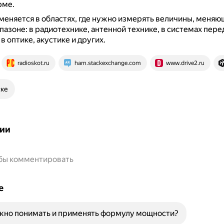
рме.
еняется в областях, где нужно измерять величины, меняю
азоне: в радиотехнике, антенной технике, в системах пере
в оптике, акустике и других.
radioskot.ru
ham.stackexchange.com
www.drive2.ru
ске
ии
обы комментировать
е
жно понимать и применять формулу мощности?