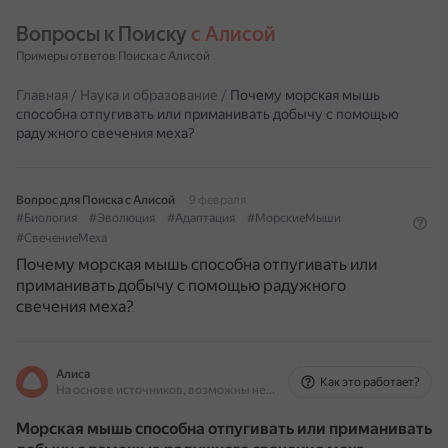
Вопросы к Поиску 
с Алисой
Примеры ответов Поиска с Алисой
Главная
/
Наука и образование
/
Почему морская мышь
способна отпугивать или приманивать добычу с помощью
радужного свечения меха?
Вопрос для Поиска с Алисой
9 февраля
#Биология
#Эволюция
#Адаптация
#МорскиеМыши
#СвечениеМеха
Почему морская мышь способна отпугивать или
приманивать добычу с помощью радужного
свечения меха?
Алиса
Как это работает?
На основе источников, возможны неточности
Морская мышь способна отпугивать или приманивать