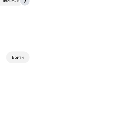
infourok.ru
otvet.mail.ru
Войти