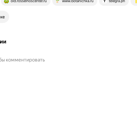
old.rosselhoscenter.ru
www.botanichka.ru
telegra.ph
ске
ии
обы комментировать