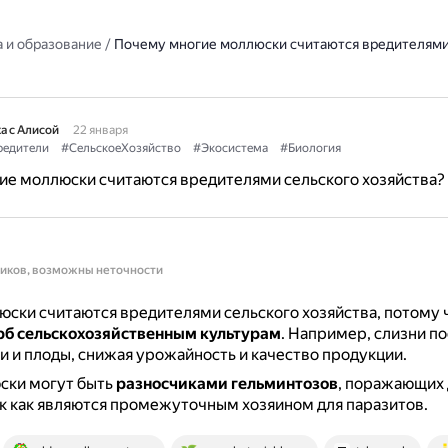
 и образование
/
Почему многие моллюски считаются вредителями
а с Алисой
22 января
редители
#СельскоеХозяйство
#Экосистема
#Биология
ие моллюски считаются вредителями сельского хозяйства?
ников, возможны неточности
ски считаются вредителями сельского хозяйства, потому 
рб сельскохозяйственным культурам
.
Например, слизни п
ли и плоды, снижая урожайность и качество продукции.
ски могут быть
разносчиками гельминтозов
, поражающих
к как являются промежуточным хозяином для паразитов.