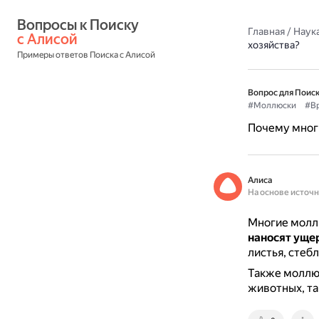
Вопросы к Поиску 
Главная
/
Наука
с Алисой
хозяйства?
Примеры ответов Поиска с Алисой
Вопрос для Поиск
#Моллюски
#В
Почему мног
Алиса
На основе источ
Многие моллю
наносят уще
листья, стеб
Также моллю
животных, та