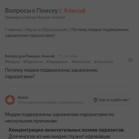
Вопросы к Поиску 
с Алисой
Примеры ответов Поиска с Алисой
Главная
/
Наука и образование
/
Почему мидии подвержены
заражению паразитами?
Вопрос для Поиска с Алисой
15 октября
#Мидии
#Паразиты
#Заражение
#Биология
#Экология
Почему мидии подвержены заражению
паразитами?
Алиса
Как это работает?
На основе источников, возможны неточности
Мидии подвержены заражению паразитами по
нескольким причинам:
Концентрация окончательных хозяев паразитов
.
Для многих из них мидия служит кормовым