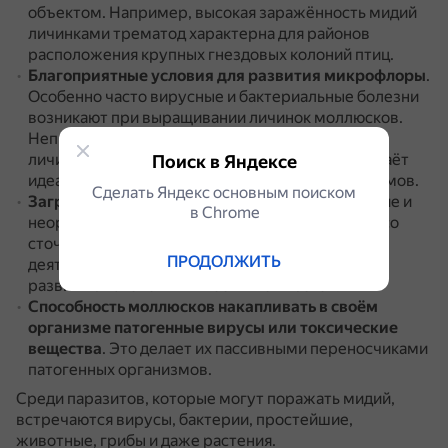
объектом.
Например, высокая заражённость мидий
личинками трематод характерна для районов
расположения крупных гнездовых колоний птиц.
Благоприятные условия для развития микрофлоры
.
Особенно часто вирусные и бактериальные болезни
возникают при выращивании личинок моллюсков.
Непроточная вода, обогащённая метаболитами
личинок и скармливаемых им водорослей, создаёт
Поиск в Яндексе
идеальные условия для развития микроорганизмов.
Сделать Яндекс основным поиском
Загрязнение окружающей среды
.
Органические и
в Сhrome
неорганические вещества, попадающие в воду со
сточными водами в результате хозяйственной
ПРОДОЛЖИТЬ
деятельности человека, могут способствовать
развитию патологий и гибели моллюсков.
Способность моллюсков накапливать в своём
организме патогенные вирусы или токсические
вещества
.
Это делает их пассивными переносчиками
патогенных организмов.
Среди паразитов, которые могут поражать мидий,
встречаются вирусы, бактерии, простейшие,
животные, грибы и даже растения.