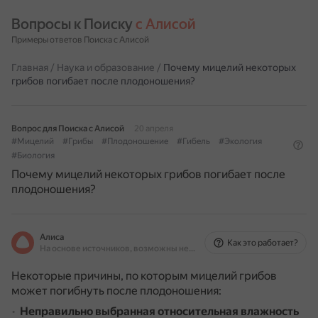
Вопросы к Поиску 
с Алисой
Примеры ответов Поиска с Алисой
Главная
/
Наука и образование
/
Почему мицелий некоторых
грибов погибает после плодоношения?
Вопрос для Поиска с Алисой
20 апреля
#Мицелий
#Грибы
#Плодоношение
#Гибель
#Экология
#Биология
Почему мицелий некоторых грибов погибает после
плодоношения?
Алиса
Как это работает?
На основе источников, возможны неточности
Некоторые причины, по которым мицелий грибов
может погибнуть после плодоношения:
Неправильно выбранная относительная влажность