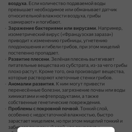
воздуха
.
Если количество подаваемой воды
превышает необходимое или обманывает датчик
относительной влажности воздуха, грибы
«замирают» и погибают.
Заражение бактериями или вирусами
.
Например,
изометрический вирус («Французская зараза»)
приводит к изменению грибницы, угнетению
плодоношения и гибели грибов, при этом мицелий
постепенно пропадает.
Развитие плесени
.
Зелёная плесень вытягивает
питательные вещества из субстрата, из-за чего грибы
плохо растут.
Кроме того, она производит вещества,
которые растворяют клеточные стенки грибов.
Аномалии развития
.
К ним могут привести
перенесённые болезни, загрязнение почвы или воды
химикатами и нефтепродуктами, а также
собственные генетические повреждения.
Проблемы с покровной почвой
.
Тонкий слой,
особенно с недостаточной влажностью, быстро
зарастает мицелием, но при этом мицелий тонкий и
забивает покровный слой, что приводит к