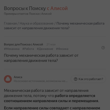
Вопросы к Поиску 
с Алисой
Примеры ответов Поиска с Алисой
Главная
/
Наука и образование
/
Почему механическая работа
зависит от направления движения тела?
Вопрос для Поиска с Алисой
21 мая
#Механика
#Работа
#Движение
#Физика
Почему механическая работа зависит от
направления движения тела?
Алиса
Как это работает?
На основе источников, возможны неточности
Механическая работа зависит от направления
движения тела, потому что
работа определяется
соотношением направления силы и перемещения
.
Если направление силы совпадает с направлением