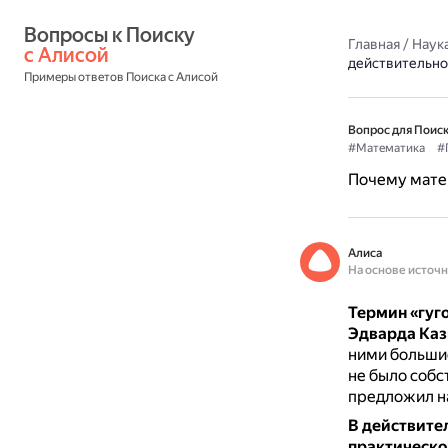
Вопросы к Поиску 
Главная
/
Наука
с Алисой
действительно
Примеры ответов Поиска с Алисой
Вопрос для Поиск
#Математика
#
Почему матем
Алиса
На основе источ
Термин «гуго
Эдварда Каз
ними больши
не было собс
предложил наз
В действител
практическо