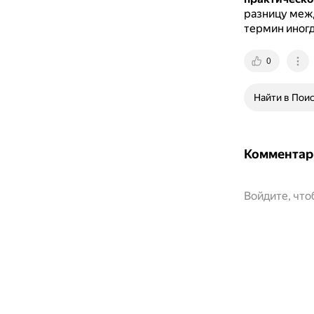
разницу межд
термин иногд
0
Найти в Пои
Комментар
Войдите, чт