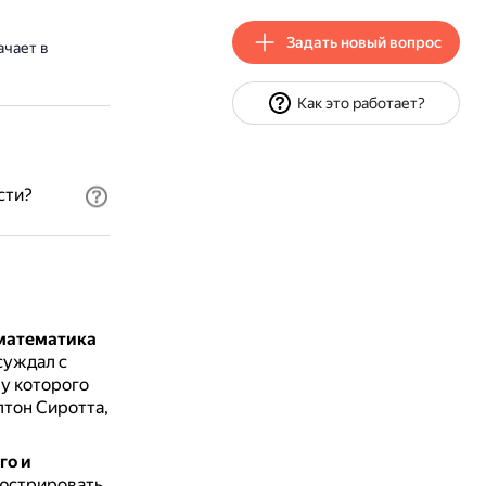
Задать новый вопрос
ачает в
Как это работает?
сти?
 математика
суждал с
 у которого
лтон Сиротта,
го и
люстрировать