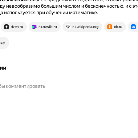
у невообразимо большим числом и бесконечностью, и с эт
а используется при обучении математике.
dzen.ru
ru.ruwiki.ru
ru.wikipedia.org
ok.ru
ске
ии
обы комментировать