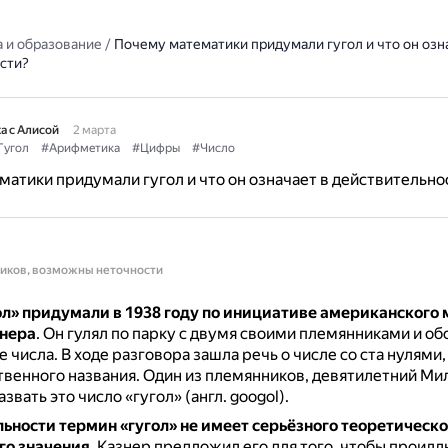
 и образование
/
Почему математики придумали гугол и что он озн
сти?
а с Алисой
2 марта
Гугол
#Арифметика
#Цифры
#Число
атики придумали гугол и что он означает в действительно
ников, возможны неточности
л» придумали в 1938 году
по инициативе американского
нера
.
Он гулял по парку с двумя своими племянниками и об
е числа.
В ходе разговора зашла речь о числе со ста нулями,
твенного названия.
Один из племянников, девятилетний Ми
вать это число «гугол» (англ. googol).
ьности термин «гугол» не имеет серьёзного теоретическо
го значения
.
Казнер предложил его для того, чтобы проил