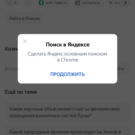
0
urok.1sept.ru
umnazia.ru
ru.wikipedia
Найти в Поиске
Поиск в Яндексе
Комментарии
Сделать Яндекс основным поиском
в Сhrome
Войдите, чтобы комментировать
Войти
ПРОДОЛЖИТЬ
Ещё по теме
Какие научные объяснения стоят за феноменами
освещения различных частей Луны?
Какие природные явления происходят на Земле в