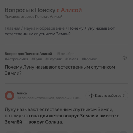
Вопросы к Поиску 
с Алисой
Примеры ответов Поиска с Алисой
Главная
/
Наука и образование
/
Почему Луну называют
естественным спутником Земли?
Вопрос для Поиска с Алисой
15 декабря
#Астрономия
#Луна
#Спутник
#Земля
#Космос
Почему Луну называют естественным спутником
Земли?
Алиса
Как это работает?
На основе источников, возможны неточности
Луну называют естественным спутником Земли,
потому что
она движется вокруг Земли и вместе с
Землёй — вокруг Солнца
.